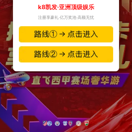
k8凯发·亚洲顶级娱乐
注册享豪礼·亿万奖池·高额无忧